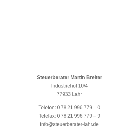
Name
E-Mail Adresse
Nachricht
7 + 7
=
Nachricht senden
Steuerberater Martin Breiter
Industriehof 10/4
77933 Lahr
Telefon: 0 78 21 996 779 – 0
Telefax: 0 78 21 996 779 – 9
info@steuerberater-lahr.de