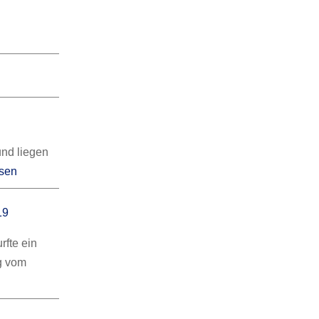
und liegen
esen
19
rfte ein
g vom