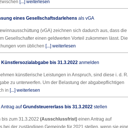
zwischen
[...] weiterlesen
nsung eines Gesellschaftsdarlehens
als vGA
ewinnausschüttung (vGA) zeichnen sich dadurch aus, dass die
m Gesellschafter einen geldwerten Vorteil zukommen lässt. Dies
ichungen vom üblichen
[...] weiterlesen
:
Künstlersozialabgabe bis 31.3.2022
anmelden
hmen künstlerische Leistungen in Anspruch, sind diese i. d. R.
gabe zu unterwerfen. Um der Belastung der abgabepflichtigen
ch in
[...] weiterlesen
Antrag auf
Grundsteuererlass bis 31.3.2022
stellen
n bis zum 31.3.2022
(Ausschlussfrist)
einen Antrag auf
s bei der zuständigen Gemeinde für 2021 stellen, wenn sie ein