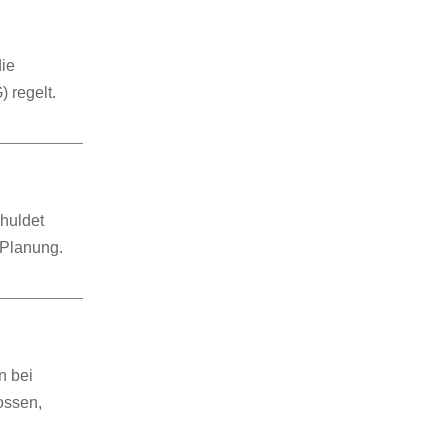
die
 regelt.
chuldet
 Planung.
n bei
ossen,