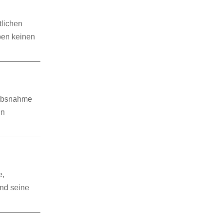
tlichen
ben keinen
aubsnahme
in
e,
und seine