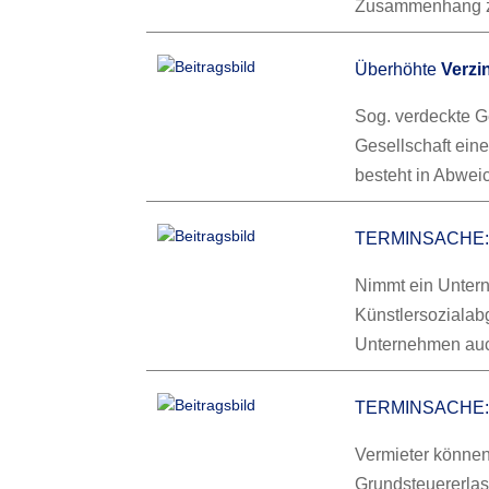
Zusammenhang 
Überhöhte
Verzi
Sog. verdeckte G
Gesellschaft eine
besteht in Abwe
TERMINSACHE
Nimmt ein Unterne
Künstlersozialab
Unternehmen au
TERMINSACHE: 
Vermieter könne
Grundsteuererlas