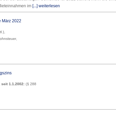
Mieteinnahmen im
[...] weiterlesen
ne März 2022
l.),
lohnsteuer,
ugszins
 seit 1.1.2002:
(§ 288