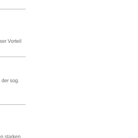
er Vorteil
 der sog.
en starken