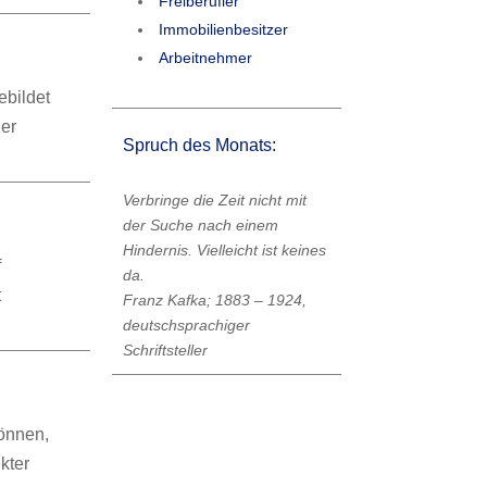
Freiberufler
Immobilienbesitzer
Arbeitnehmer
ebildet
der
Spruch des Monats:
Verbringe die Zeit nicht mit
der Suche nach einem
Hindernis. Vielleicht ist keines
f
da.
t
Franz Kafka; 1883 – 1924,
deutschsprachiger
Schriftsteller
önnen,
kter