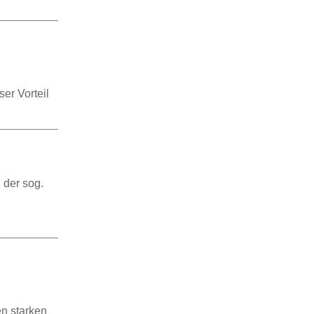
er Vorteil
 der sog.
en starken