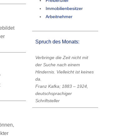
Freiberufler
Immobilienbesitzer
Arbeitnehmer
ebildet
der
Spruch des Monats:
Verbringe die Zeit nicht mit
der Suche nach einem
Hindernis. Vielleicht ist keines
f
da.
t
Franz Kafka; 1883 – 1924,
deutschsprachiger
Schriftsteller
önnen,
kter