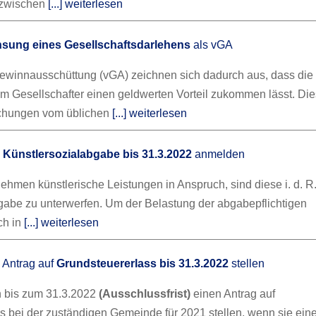
zwischen
[...] weiterlesen
nsung eines Gesellschaftsdarlehens
als vGA
ewinnausschüttung (vGA) zeichnen sich dadurch aus, dass die
m Gesellschafter einen geldwerten Vorteil zukommen lässt. Dies
ichungen vom üblichen
[...] weiterlesen
:
Künstlersozialabgabe bis 31.3.2022
anmelden
hmen künstlerische Leistungen in Anspruch, sind diese i. d. R.
gabe zu unterwerfen. Um der Belastung der abgabepflichtigen
ch in
[...] weiterlesen
Antrag auf
Grundsteuererlass bis 31.3.2022
stellen
n bis zum 31.3.2022
(Ausschlussfrist)
einen Antrag auf
s bei der zuständigen Gemeinde für 2021 stellen, wenn sie ein