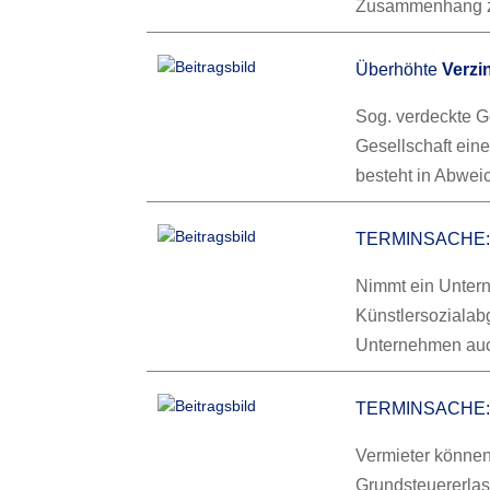
Zusammenhang 
Überhöhte
Verzi
Sog. verdeckte G
Gesellschaft eine
besteht in Abwe
TERMINSACHE
Nimmt ein Unterne
Künstlersozialab
Unternehmen au
TERMINSACHE: 
Vermieter könne
Grundsteuererlas