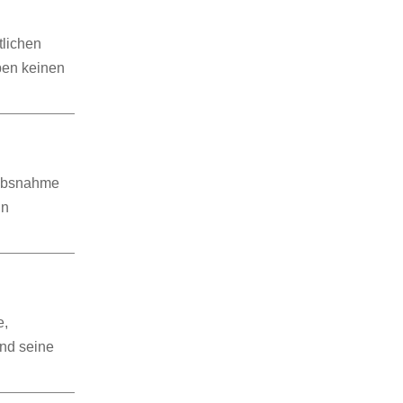
tlichen
ben keinen
aubsnahme
in
e,
und seine