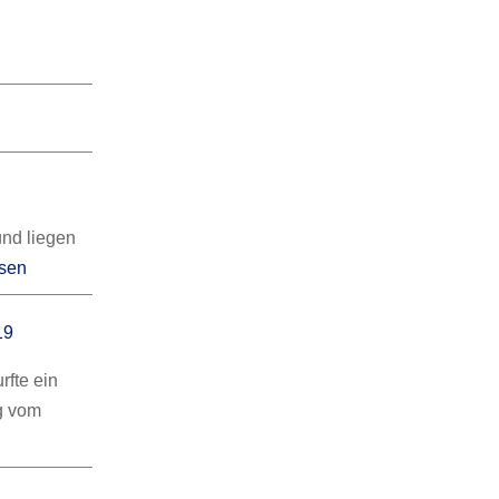
und liegen
esen
19
rfte ein
g vom