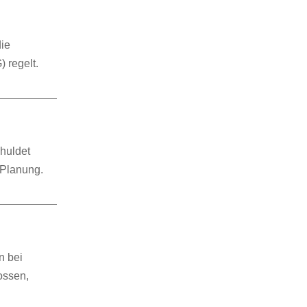
die
 regelt.
chuldet
 Planung.
n bei
ossen,