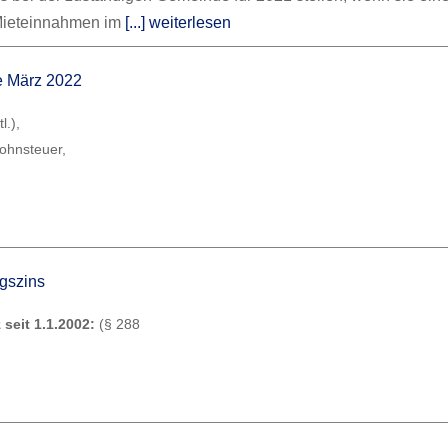
Mieteinnahmen im
[...] weiterlesen
ne März 2022
l.),
lohnsteuer,
ugszins
 seit 1.1.2002:
(§ 288