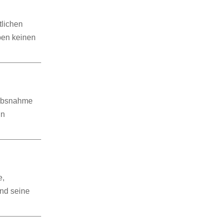
tlichen
ben keinen
aubsnahme
in
e,
und seine