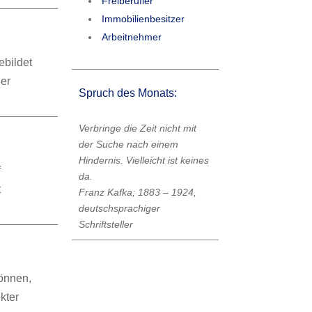
Freiberufler
Immobilienbesitzer
Arbeitnehmer
ebildet
der
Spruch des Monats:
Verbringe die Zeit nicht mit
der Suche nach einem
Hindernis. Vielleicht ist keines
f
da.
t
Franz Kafka; 1883 – 1924,
deutschsprachiger
Schriftsteller
önnen,
kter