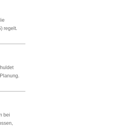
die
 regelt.
chuldet
 Planung.
n bei
ossen,