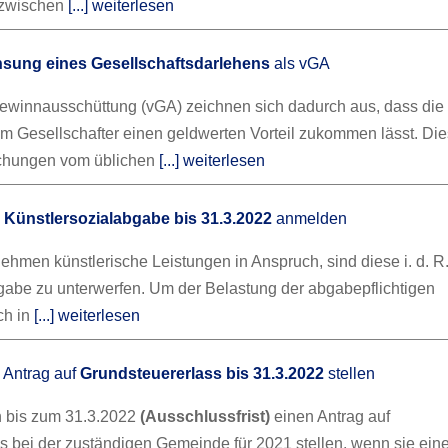
zwischen
[...] weiterlesen
nsung eines Gesellschaftsdarlehens
als vGA
ewinnausschüttung (vGA) zeichnen sich dadurch aus, dass die
m Gesellschafter einen geldwerten Vorteil zukommen lässt. Dies
ichungen vom üblichen
[...] weiterlesen
:
Künstlersozialabgabe bis 31.3.2022
anmelden
hmen künstlerische Leistungen in Anspruch, sind diese i. d. R.
gabe zu unterwerfen. Um der Belastung der abgabepflichtigen
ch in
[...] weiterlesen
Antrag auf
Grundsteuererlass bis 31.3.2022
stellen
n bis zum 31.3.2022
(Ausschlussfrist)
einen Antrag auf
s bei der zuständigen Gemeinde für 2021 stellen, wenn sie ein