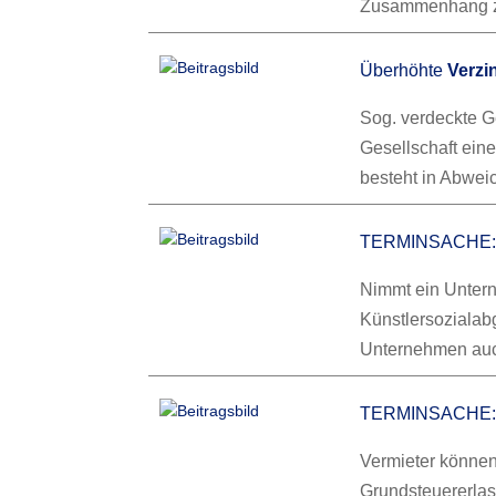
Zusammenhang 
Überhöhte
Verzi
Sog. verdeckte G
Gesellschaft eine
besteht in Abwe
TERMINSACHE
Nimmt ein Unterne
Künstlersozialab
Unternehmen au
TERMINSACHE: 
Vermieter könne
Grundsteuererlas