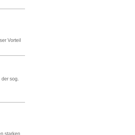
er Vorteil
 der sog.
en starken