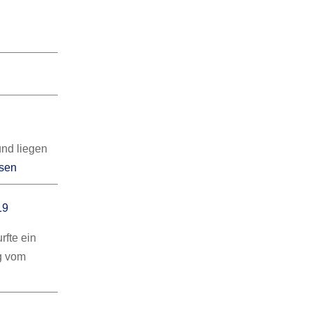
und liegen
esen
19
rfte ein
g vom