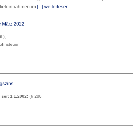
Mieteinnahmen im
[...] weiterlesen
ne März 2022
l.),
lohnsteuer,
ugszins
 seit 1.1.2002:
(§ 288