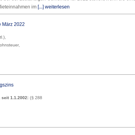
Mieteinnahmen im
[...] weiterlesen
ne März 2022
l.),
lohnsteuer,
ugszins
 seit 1.1.2002:
(§ 288