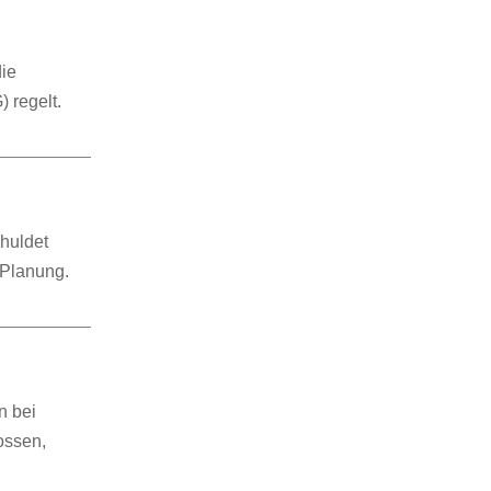
die
 regelt.
chuldet
 Planung.
n bei
ossen,