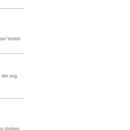
er Vorteil
 der sog.
en starken