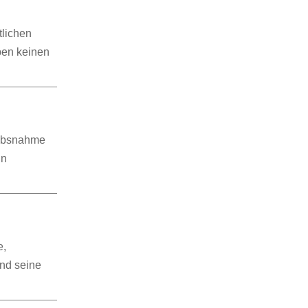
tlichen
ben keinen
aubsnahme
in
e,
und seine