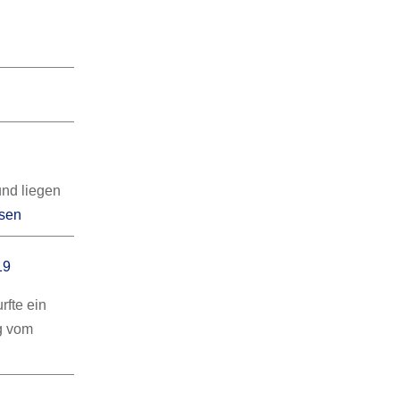
und liegen
esen
19
rfte ein
g vom