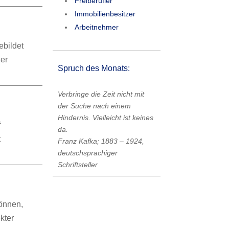
Freiberufler
Immobilienbesitzer
Arbeitnehmer
ebildet
der
Spruch des Monats:
Verbringe die Zeit nicht mit
der Suche nach einem
Hindernis. Vielleicht ist keines
f
da.
t
Franz Kafka; 1883 – 1924,
deutschsprachiger
Schriftsteller
önnen,
kter