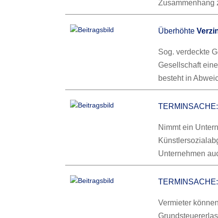
Zusammenhang 
Überhöhte
Verzi
Sog. verdeckte G
Gesellschaft eine
besteht in Abwe
TERMINSACHE
Nimmt ein Unterne
Künstlersozialab
Unternehmen au
TERMINSACHE: 
Vermieter könne
Grundsteuererlas