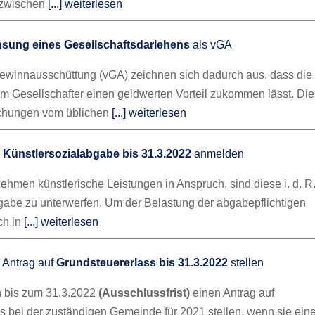
zwischen
[...] weiterlesen
nsung eines Gesellschaftsdarlehens
als vGA
ewinnausschüttung (vGA) zeichnen sich dadurch aus, dass die
m Gesellschafter einen geldwerten Vorteil zukommen lässt. Dies
ichungen vom üblichen
[...] weiterlesen
:
Künstlersozialabgabe bis 31.3.2022
anmelden
hmen künstlerische Leistungen in Anspruch, sind diese i. d. R.
gabe zu unterwerfen. Um der Belastung der abgabepflichtigen
ch in
[...] weiterlesen
Antrag auf
Grundsteuererlass bis 31.3.2022
stellen
n bis zum 31.3.2022
(Ausschlussfrist)
einen Antrag auf
s bei der zuständigen Gemeinde für 2021 stellen, wenn sie ein